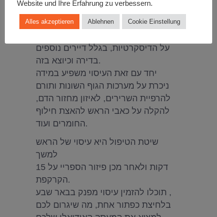
Website und Ihre Erfahrung zu verbessern.
יחד עם זאת, יכול להיות שמסיבות רבות
Alles akzeptieren
Ablehnen
Cookie Einstellung
ושונות, הזמנת הבחורה לדירה לא
תהיה אופציה – בגלל רצון לשמור
על הדיסקרטיות, בגלל דיירים נוספים
בדירה וכיוצא בזה.
יחד עם זאת העיסוי משפיע במידה
ניכרת על מערכות הגוף השונות ותורם
להרפיית השרירים, לאיזון מחזור הדם,
להקלה על כאבי הראש להאצת חילוף
החומרים ועוד.
שיטת הטיפול היא עיסוי של הראש
למשך
15 דקות ולאחר מכן פיזור הספריי על
הקרקפת.
תוכלו להזמין עיסוי מפנק בבאר שבע ,
בלחיצת כפתור אחת, מה שיגרום לכם