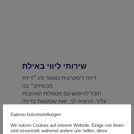
שירותי ליווי באילת
דירה דיסקרטית כאמור זהו ״דירת
מבטחים״ בה
תוכל להיפגש עם מטפלות האהובות
עליך, הרצויה לך, זאת שנמצאת בדירה
דירות דיסקרטיות
Datenschutzeinstellungen
בראשון לציון ובכלל, זאת דירה בה
המעסה האירוטית מתגוררת או בה היא
Wir nutzen Cookies auf unserer Website. Einige von ihnen
sind essenziell, während andere uns helfen, diese
עובדת.