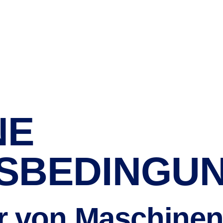
Wechselbehälter
NE
SBEDINGU
ur von Maschine