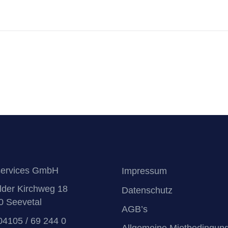
services GmbH
Impressum
elder Kirchweg 18
Datenschutz
0 Seevetal
AGB’s
04105 / 69 244 0