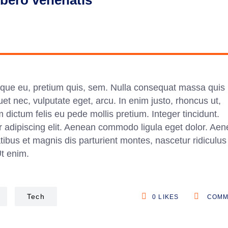
ibero venenatis
esque eu, pretium quis, sem. Nulla consequat massa quis
quet nec, vulputate eget, arcu. In enim justo, rhoncus ut,
m dictum felis eu pede mollis pretium. Integer tincidunt.
r adipiscing elit. Aenean commodo ligula eget dolor. Ae
us et magnis dis parturient montes, nascetur ridiculus
Ut enim.
Tech
0
LIKES
COMM